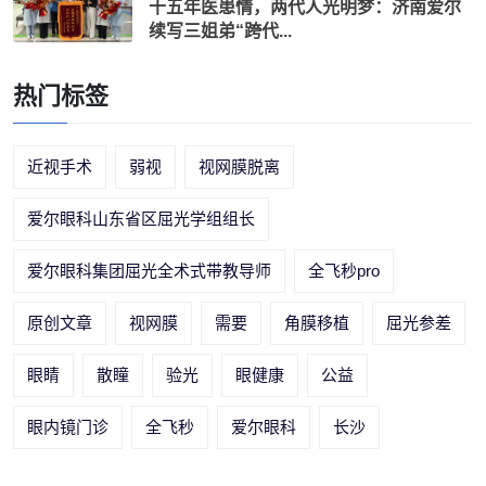
十五年医患情，两代人光明梦：济南爱尔
续写三姐弟“跨代...
热门标签
近视手术
弱视
视网膜脱离
爱尔眼科山东省区屈光学组组长
爱尔眼科集团屈光全术式带教导师
全飞秒pro
原创文章
视网膜
需要
角膜移植
屈光参差
眼睛
散瞳
验光
眼健康
公益
眼内镜门诊
全飞秒
爱尔眼科
长沙