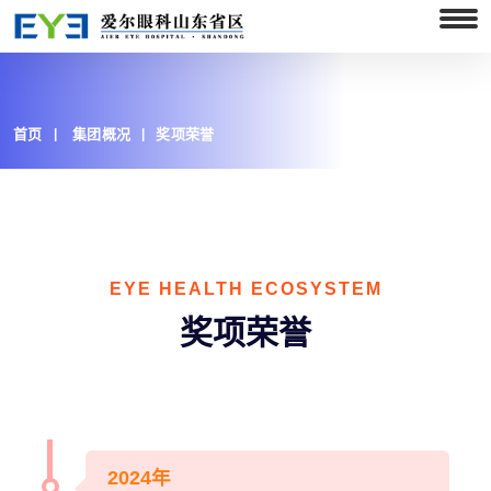
首页
集团概况
奖项荣誉
EYE HEALTH ECOSYSTEM
奖项荣誉
2024年