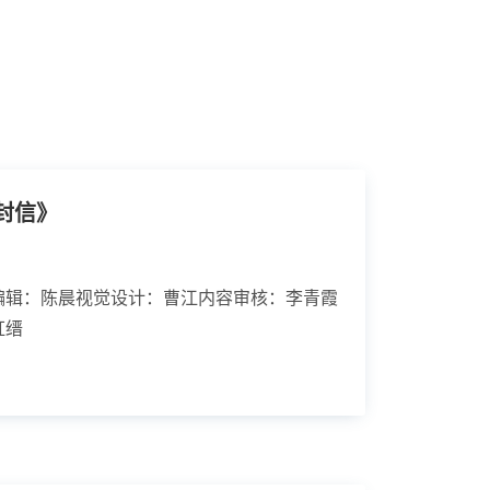
封信》
编辑：陈晨视觉设计：曹江内容审核：李青霞
虹缙