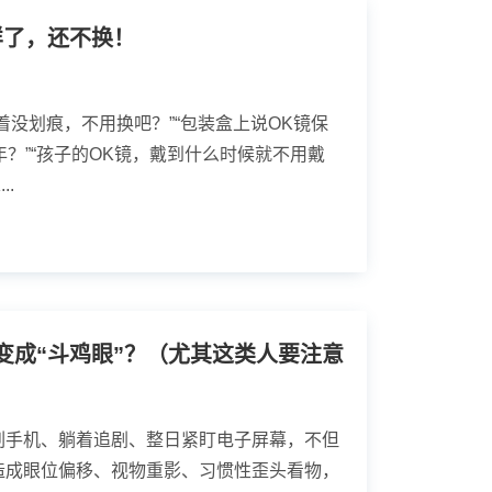
样了，还不换！
着没划痕，不用换吧？”“包装盒上说OK镜保
年？”“孩子的OK镜，戴到什么时候就不用戴
..
变成“斗鸡眼”？（尤其这类人要注意
刷手机、躺着追剧、整日紧盯电子屏幕，不但
造成眼位偏移、视物重影、习惯性歪头看物，