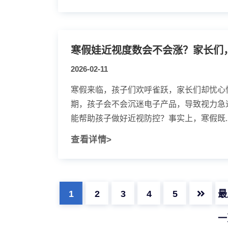
寒假娃近视度数会不会涨？家长们
2026-02-11
寒假来临，孩子们欢呼雀跃，家长们却忧心
期，孩子会不会沉迷电子产品，导致视力急
能帮助孩子做好近视防控？事实上，寒假既..
查看详情>
1
2
3
4
5
最
一