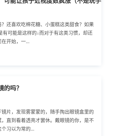
！可能让孩子近视度数疯涨（不是玩手机
吗？还喜欢吃棉花糖、小蛋糕这类甜食？如果
是有可能是这样的↓而对于有这类习惯，却还
开始，一...
镜的吗？
下镜片，发现雾蒙蒙的，随手掏出眼镜盒里的
拭，直到看着透亮才罢休。戴眼镜的你，是不
习以为常的...