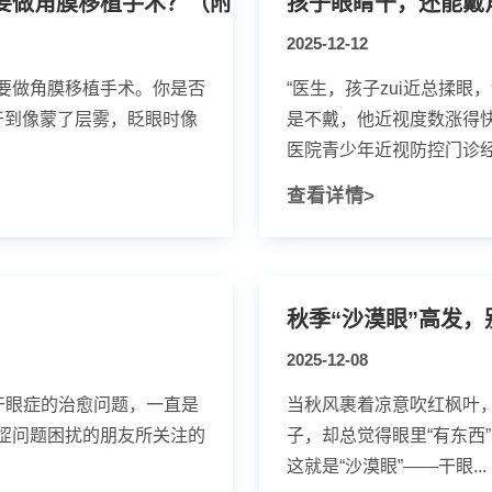
眼干不是“小毛病”，拖到重度可能要做角膜移植手术？（附自测指南
孩子眼睛干，还能戴
2025-12-12
要做角膜移植手术。你是否
“医生，孩子zui近总揉眼
干到像蒙了层雾，眨眼时像
是不戴，他近视度数涨得
医院青少年近视防控门诊经常
查看详情>
秋季“沙漠眼”高发，
2025-12-08
干眼症的治愈问题，一直是
当秋风裹着凉意吹红枫叶，
涩问题困扰的朋友所关注的
子，却总觉得眼里“有东西”
这就是“沙漠眼”——干眼...