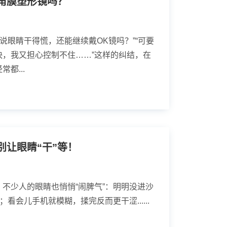
角膜塑形镜吗？
，说眼睛干得慌，还能继续戴OK镜吗？”“可要
快，我又担心控制不住……”这样的纠结，在
都...
别让眼睛“干”等！
不少人的眼睛也悄悄“闹脾气”：明明没进沙
；看会儿手机就模糊，揉完反而更干涩......