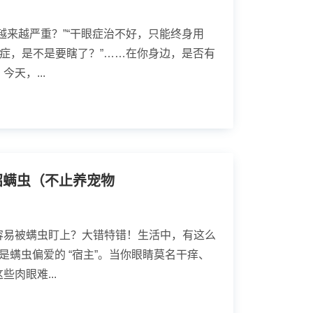
越来越严重？”“干眼症治不好，只能终身用
眼症，是不是要瞎了？”……在你身边，是否有
天，...
招螨虫（不止养宠物
容易被螨虫盯上？大错特错！生活中，有这么
是螨虫偏爱的 “宿主”。当你眼睛莫名干痒、
肉眼难...