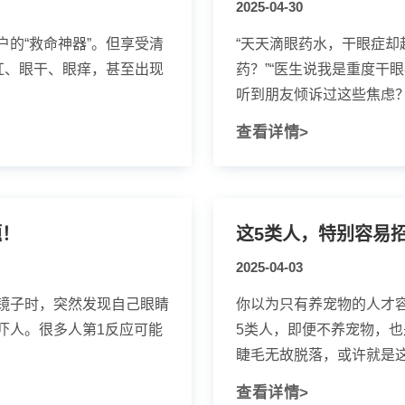
2025-04-30
的“救命神器”。但享受清
“天天滴眼药水，干眼症却
红、眼干、眼痒，甚至出现
药？”“医生说我是重度干
听到朋友倾诉过这些焦虑？今
查看详情>
题！
这5类人，特别容易
2025-04-03
镜子时，突然发现自己眼睛
你以为只有养宠物的人才
吓人。很多人第1反应可能
5类人，即便不养宠物，也
睫毛无故脱落，或许就是这些
查看详情>