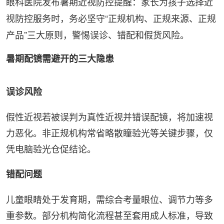
眼科医院发布暑期近视防控提醒：家长为孩子选择近
视防控服务时，务必坚守“正规机构、正规来源、正规
产品”
三大
原则，警惕误诊、错配和假货风险。
暑期配镜需避开的
三大
隐患
误诊风险
假性近视若被误判为真性近视并错误配镜，将加速视
力恶化。非正规机构常省略散瞳验光等关键步骤，仅
凭电脑验光仓促结论。
错配问题
儿童眼睛处于发育期，需综合考量眼位、调节力等多
重参数。部分机构简化流程甚至套用成人标准，导致